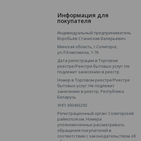
Информация для
покупателя
Индивидуальный предприниматель
Воробьёв Станислав Валерьевич
Минская область, г.Солигорск,
ул.Л.Комсомола, 1-76
Дата регистрации в Торговом
реестре/Реестре бытовых услуг: Не
подлежит занесению в реестр
Номер в Торговом реестре/Реестре
бытовых услуг: Не подлежит
занесению в реестр, Республика
Беларусь
УНП: 693403293
Регистрационный орган: Солигорский
райисполком. Номера
уполномоченных рассматривать
обращения покупателей в
соответствии с законодательством об