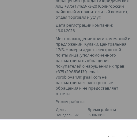
обращениях граждан и юридических
лиц: +375(174)23-73-20 (Солигорский
районный исполнительный комитет,
отдел торговли и услуг)
Дата регистрации компании:
19.01.2026
Местонахождение книги замечаний и
предложений: Кулаки, Центральная
17/Б. Номер и адрес электронной
почты лица, уполномоченного
рассматривать обращения
покупателей о нарушении их прав:
+375 (29)3836130, email:
vorobiova43@gmail.com не
рассматривает электронные
обращения и не предоставляет
ответы
Режим работы:
День
Время работы
Понедельник
09:00-18:00
Вторник
09:00-18:00
Среда
09:00-18:00
Четверг
09:00-18:00
Пятница
09:00-18:00