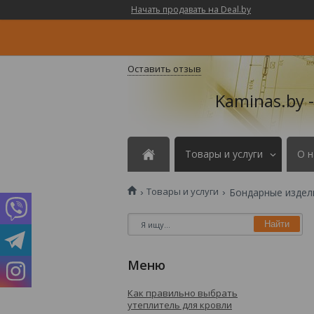
Начать продавать на Deal.by
Оставить отзыв
Kaminas.by 
Товары и услуги
О н
Товары и услуги
Бондарные издел
Найти
Как правильно выбрать
утеплитель для кровли