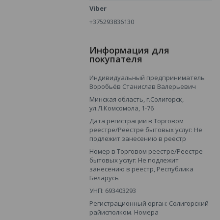
+375293836130
Информация для
покупателя
Индивидуальный предприниматель
Воробьёв Станислав Валерьевич
Минская область, г.Солигорск,
ул.Л.Комсомола, 1-76
Дата регистрации в Торговом
реестре/Реестре бытовых услуг: Не
подлежит занесению в реестр
Номер в Торговом реестре/Реестре
бытовых услуг: Не подлежит
занесению в реестр, Республика
Беларусь
УНП: 693403293
Регистрационный орган: Солигорский
райисполком. Номера