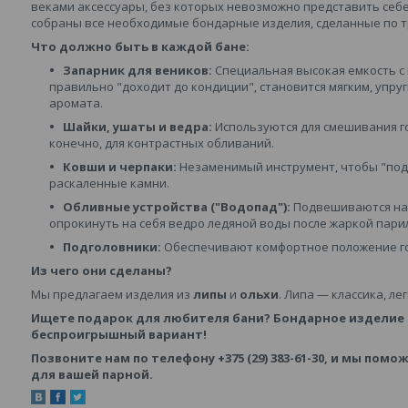
веками аксессуары, без которых невозможно представить себе
собраны все необходимые бондарные изделия, сделанные по 
Что должно быть в каждой бане:
Запарник для веников:
Специальная высокая емкость с
правильно "доходит до кондиции", становится мягким, упру
аромата.
Шайки, ушаты и ведра:
Используются для смешивания го
конечно, для контрастных обливаний.
Ковши и черпаки:
Незаменимый инструмент, чтобы "под
раскаленные камни.
Обливные устройства ("Водопад"):
Подвешиваются на 
опрокинуть на себя ведро ледяной воды после жаркой пари
Подголовники:
Обеспечивают комфортное положение го
Из чего они сделаны?
Мы предлагаем изделия из
липы
и
ольхи
. Липа — классика, ле
Ищете подарок для любителя бани? Бондарное изделие 
беспроигрышный вариант!
Позвоните нам по телефону +375 (29) 383-61-30, и мы по
для вашей парной.