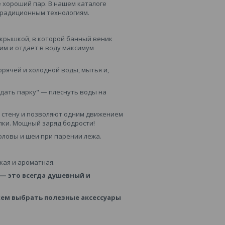
 хороший пар. В нашем каталоге
традиционным технологиям.
 крышкой, в которой банный веник
гим и отдает в воду максимум
рячей и холодной воды, мытья и,
дать парку" — плеснуть воды на
стену и позволяют одним движением
лки. Мощный заряд бодрости!
ловы и шеи при парении лежа.
гкая и ароматная.
— это всегда душевный и
можем выбрать полезные аксессуары