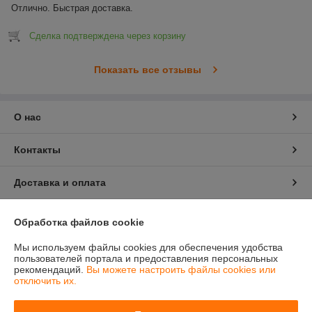
Отлично. Быстрая доставка.
Сделка подтверждена через корзину
Показать все отзывы
О нас
Контакты
Доставка и оплата
График работы
Обработка файлов cookie
Мы используем файлы cookies для обеспечения удобства
Полная версия сайта
пользователей портала и предоставления персональных
рекомендаций.
Вы можете настроить файлы cookies или
отключить их.
Политика обработки cookies