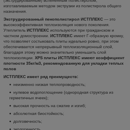
(экструдированным) вспененным полистиролом,
изготавливаемым методом экструзии из полистирола общего
назначения.
Экструдированный пенополистирол ИСТПЛЕКС
— это
высокоэффективная теплоизоляция нового поколения.
Утеплитель
ИСТПЛЕКС
используются при гражданском и
частном домостроении.
ИСТПЛЕКС
имеет Г-образную кромку,
что позволяет состыковать плиты идеально ровно, при этом
обеспечивается непрерывный теплоизоляционный слой,
благодаря этому можно значительно уменьшить слой
теплоизоляции.
XPS плиты ИСТПЛЕКС имеют коэффициент
плотности 35кг/м3, рекомендованную для укладки теплых
полов
И
CТПЛЕКС имеет ряд преимуществ
:
неизменно низкая теплопроводность;
нулевое водопоглощение (однородная структура из
герметичных ячеек);
высокая прочность на сжатие и изгиб;
абсолютная биостойкость;
долговечность;
экологичность