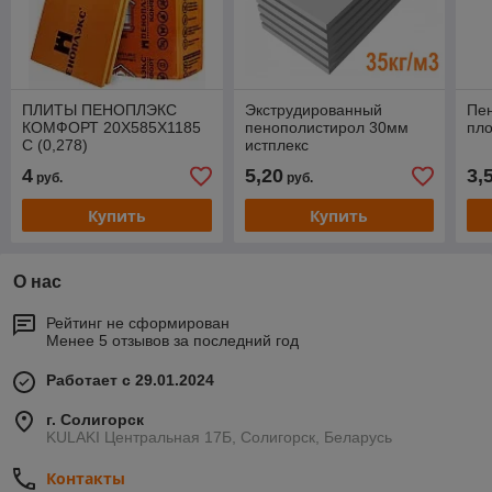
ПЛИТЫ ПЕНОПЛЭКС
Экструдированный
Пе
КОМФОРТ 20Х585Х1185
пенополистирол 30мм
пло
С (0,278)
истплекс
4
5,20
3,
руб.
руб.
Купить
Купить
О нас
Рейтинг не сформирован
Менее 5 отзывов за последний год
Работает с 29.01.2024
г. Солигорск
KULAKI Центральная 17Б, Солигорск, Беларусь
Контакты