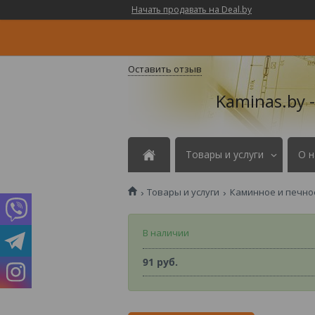
Начать продавать на Deal.by
Оставить отзыв
Kaminas.by 
Товары и услуги
О н
Товары и услуги
Каминное и печно
В наличии
91
руб.