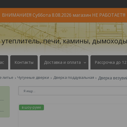
ВНИМАНИЕ!!! Суббота 8.08.2026 магазин НЕ РАБОТАЕТ!!!
- утеплитель, печи, камины, дымоходы
ас
Контакты
Доставка и оплата
Рассрочка до 12
е литье
Чугунные дверки
Дверка поддувальная
Дверка везуви
в шоу-руме