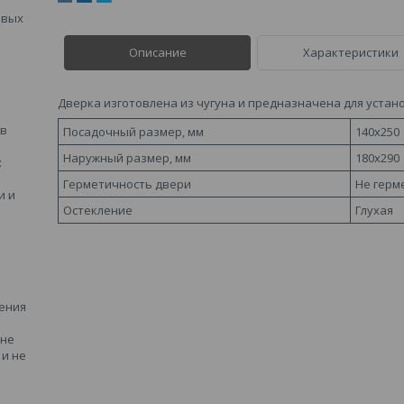
овых
Описание
Характеристики
Дверка изготовлена из чугуна и предназначена для устано
 в
Посадочный размер, мм
140х250
Наружный размер, мм
180х290
:
Герметичность двери
Не герм
и и
Остекление
Глухая
ения
 не
и не