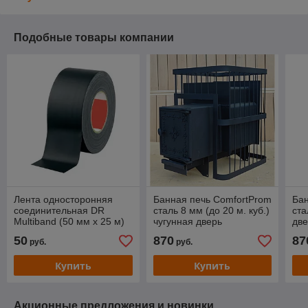
Подобные товары компании
Лента односторонняя
Банная печь ComfortProm
Бан
соединительная DR
сталь 8 мм (до 20 м. куб.)
ста
Multiband (50 мм х 25 м)
чугунная дверь
две
50
870
87
руб.
руб.
Купить
Купить
Акционные предложения и новинки