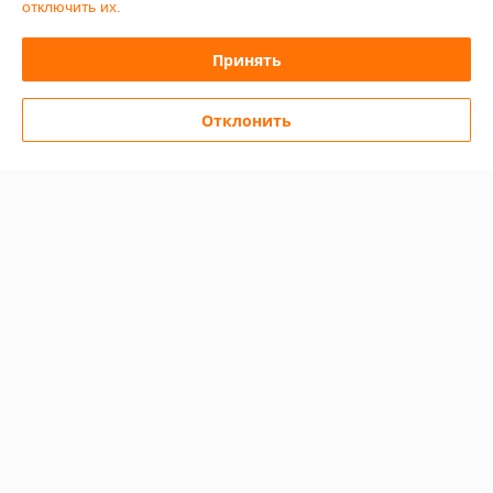
отключить их.
действительно упрощает монтаж — в распор встают идеально. 
Цены на сайте актуальные, доставили вовремя на следующий день 
Принять
после заказа. Рекомендую как надежного поставщика.
Отклонить
Алекс
13.01.2026
Отлично
Отлично. Быстрая доставка.
Сделка подтверждена через корзину
Показать все отзывы
О нас
Контакты
Доставка и оплата