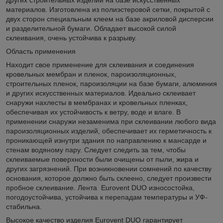
материалов. Изготовлена из полиэстеровой сетки, покрытой с
двух сторон специальным клеем на базе акриловой дисперсии
и разделительной бумаги. Обладает высокой силой
склеивания, очень устойчива к разрыву.
Область применения
Находит свое применение для склеивания и соединения
кровельных мембран и пленок, пароизоляционных,
строительных пленок, пароизоляции на базе бумаги, алюминия
и других искусственных материалов. Идеально склеивает
снаружи нахлесты в мембранах и кровельных пленках,
обеспечивая их устойчивость к ветру, воде и влаге. В
применении снаружи незаменима при склеивании любого вида
пароизоляционных изделий, обеспечивает их герметичность к
проникающей изнутри здания по направлению к мансарде и
стенам водяному пару. Следует следить за тем, чтобы
склеиваемые поверхности были очищены от пыли, жира и
других загрязнений. При возникновении сомнений по качеству
основания, которое должно быть склеено, следует произвести
пробное склеивание. Лента Eurovent DUO износостойка,
погодоустойчива, устойчива к перепадам температуры и УФ-
стабильна.
Высокое качество изделия Eurovent DUO гарантирует