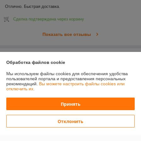
Отлично. Быстрая доставка.
Сделка подтверждена через корзину
Показать все отзывы
О нас
Обработка файлов cookie
Контакты
Мы используем файлы cookies для обеспечения удобства
пользователей портала и предоставления персональных
рекомендаций.
Вы можете настроить файлы cookies или
Доставка и оплата
отключить их.
График работы
Принять
Полная версия сайта
Отклонить
Политика обработки cookies