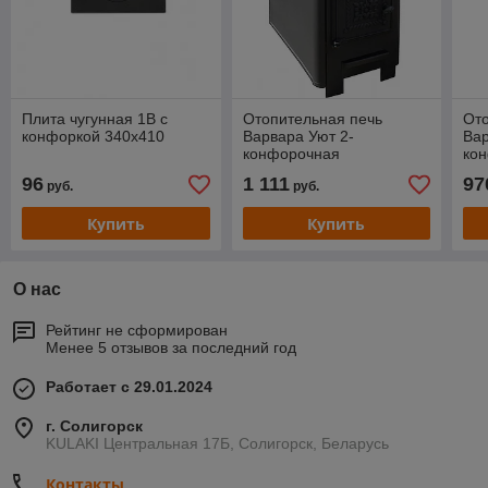
Плита чугунная 1В с
Отопительная печь
Ото
конфоркой 340х410
Варвара Уют 2-
Вар
конфорочная
ко
96
1 111
97
руб.
руб.
Купить
Купить
О нас
Рейтинг не сформирован
Менее 5 отзывов за последний год
Работает с 29.01.2024
г. Солигорск
KULAKI Центральная 17Б, Солигорск, Беларусь
Контакты