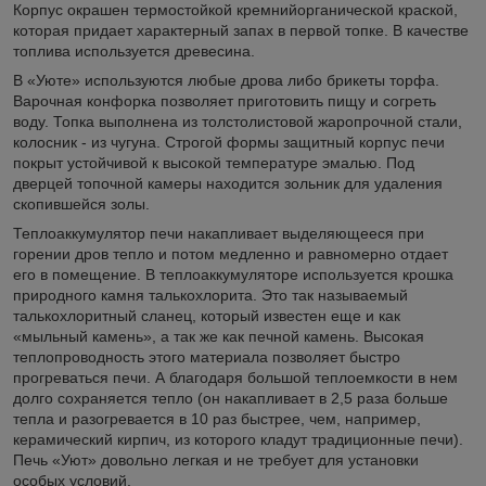
Корпус окрашен термостойкой кремнийорганической краской,
которая придает характерный запах в первой топке. В качестве
топлива используется древесина.
В «Уюте» используются любые дрова либо брикеты торфа.
Варочная конфорка позволяет приготовить пищу и согреть
воду. Топка выполнена из толстолистовой жаропрочной стали,
колосник - из чугуна. Строгой формы защитный корпус печи
покрыт устойчивой к высокой температуре эмалью. Под
дверцей топочной камеры находится зольник для удаления
скопившейся золы.
Теплоаккумулятор печи накапливает выделяющееся при
горении дров тепло и потом медленно и равномерно отдает
его в помещение. В теплоаккумуляторе используется крошка
природного камня талькохлорита. Это так называемый
талькохлоритный сланец, который известен еще и как
«мыльный камень», а так же как печной камень. Высокая
теплопроводность этого материала позволяет быстро
прогреваться печи. А благодаря большой теплоемкости в нем
долго сохраняется тепло (он накапливает в 2,5 раза больше
тепла и разогревается в 10 раз быстрее, чем, например,
керамический кирпич, из которого кладут традиционные печи).
Печь «Уют» довольно легкая и не требует для установки
особых условий.