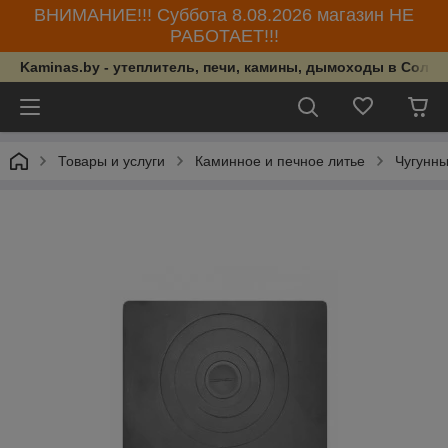
ВНИМАНИЕ!!! Суббота 8.08.2026 магазин НЕ
РАБОТАЕТ!!!
Kaminas.by - утеплитель, печи, камины, дымоходы в Солиг
Товары и услуги
Каминное и печное литье
Чугунны