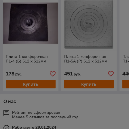
Плита 1-конфорочная
Плита 1-конфорочная
Пл
П1-4 (Б) 512 х 512мм
П1-5А (Р) 512 х 512мм
П1-
178
451
44
руб.
руб.
Купить
Купить
О нас
Рейтинг не сформирован
Менее 5 отзывов за последний год
Работает с 29.01.2024