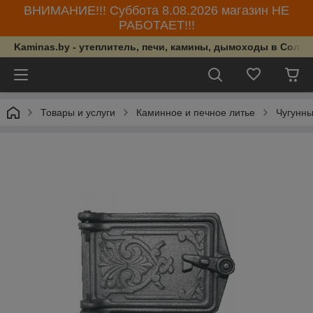
ВНИМАНИЕ!!! Суббота 8.08.2026 магазин НЕ
РАБОТАЕТ!!!
Kaminas.by - утеплитель, печи, камины, дымоходы в Солиг
Товары и услуги
Каминное и печное литье
Чугунны