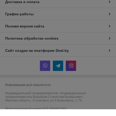
Доставка и оплата
График работы
Полная версия сайта
Политика обработки cookies
Сайт создан на платформе Deal.by
Информация для покупателя
Индивидуальный предприниматель:
Индивидуальный
предприниматель Воробьёв Станислав Валерьевич
Минская область, г.Солигорск, ул.Л.Комсомола, 1-76
Регистрационный номер ЕГР: 693403293