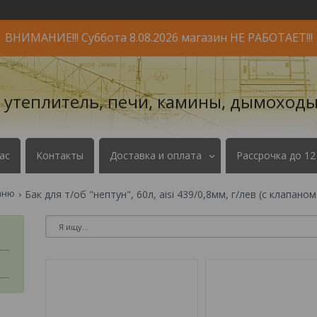
ВНИМАНИЕ!!! Суббота 8.08.2026 магазин НЕ РАБОТАЕТ!!!
- утеплитель, печи, камины, дымоходы
ас
Контакты
Доставка и оплата
Рассрочка до 12
аню
Бак для т/об "нептун", 60л, aisi 439/0,8мм, г/лев (с клапан