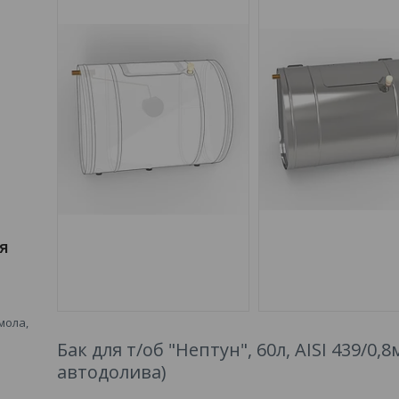
я
мола,
Бак для т/об "Нептун", 60л, AISI 439/0,
автодолива)