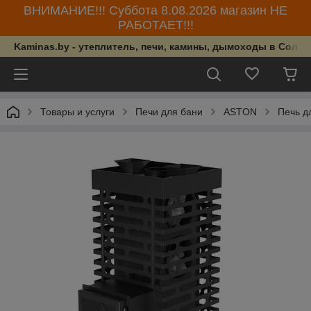
ВНИМАНИЕ!!! Суббота 8.08.2026 магазин НЕ
РАБОТАЕТ!!!
Kaminas.by - утеплитель, печи, камины, дымоходы в Солиг
Товары и услуги
Печи для бани
ASTON
Печь д