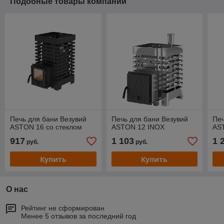
Подобные товары компании
Печь для бани Везувий
Печь для бани Везувий
Печ
ASTON 16 со стеклом
ASTON 12 INOX
AS
917
1 103
1 
руб.
руб.
Купить
Купить
О нас
Рейтинг не сформирован
Менее 5 отзывов за последний год