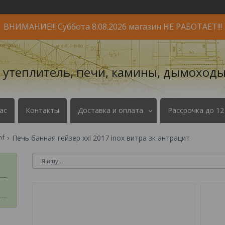
ВНИМАНИЕ!!! Суббота 8.08.2026 магазин НЕ РАБОТАЕТ!!!
- утеплитель, печи, камины, дымоходы
ас
Контакты
Доставка и оплата
Рассрочка до 12
mf
Печь банная гейзер xxl 2017 inox витра зк антрацит