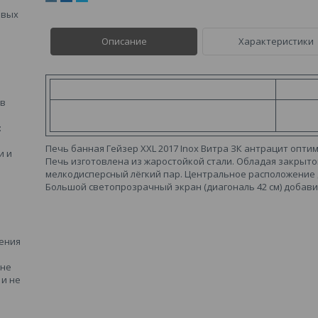
овых
Описание
Характеристики
 в
:
Печь банная Гейзер XXL 2017 Inox Витра ЗК антрацит опт
и и
Печь изготовлена из жаростойкой стали. Обладая закрыто
мелкодисперсный лёгкий пар. Центральное расположение 
Большой светопрозрачный экран (диагональ 42 см) добав
ения
 не
и не