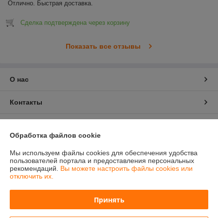
Отлично. Быстрая доставка.
Сделка подтверждена через корзину
Показать все отзывы
О нас
Контакты
Доставка и оплата
Обработка файлов cookie
График работы
Мы используем файлы cookies для обеспечения удобства
пользователей портала и предоставления персональных
рекомендаций.
Вы можете настроить файлы cookies или
Полная версия сайта
отключить их.
Политика обработки cookies
Принять
Сайт создан на платформе Deal.by