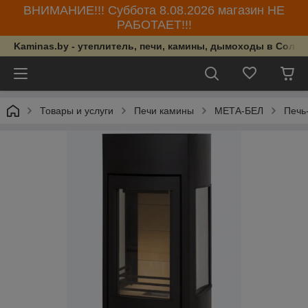
ВНИМАНИЕ!!! Суббота 8.08.2026 магазин НЕ
РАБОТАЕТ!!!
Kaminas.by - утеплитель, печи, камины, дымоходы в Солиг
Товары и услуги
Печи камины
МЕТА-БЕЛ
Печь