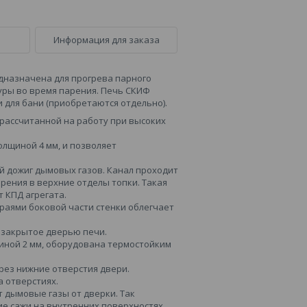
Информация для заказа
едназначена для прогрева парного
ры во время парения. Печь СКИФ
 для бани (приобретаются отдельно).
 рассчитанной на работу при высоких
олщиной 4 мм, и позволяет
й дожиг дымовых газов. Канал проходит
орения в верхние отделы топки. Такая
 КПД агрегата.
раями боковой части стенки облегчает
и закрытое дверью печи.
щиной 2 мм, оборудована термостойким
рез нижние отверстия двери.
 отверстиях.
т дымовые газы от дверки. Так
вие сажи на внутренних поверхностях