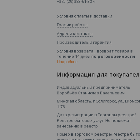
+375 (29) 383-61-30
Условия оплаты и доставки
График работы
Адрес и контакты
Производитель и гарантия
возврат товара в
течение 14 дней
по договоренности
Подробнее
Информация для покупател
Индивидуальный предприниматель
Воробьёв Станислав Валерьевич
Минская область, г.Солигорск, ул.Л.Комсо
1-76
Дата регистрации в Торговом реестре/
Реестре бытовых услуг: Не подлежит
занесению в реестр
Номер в Торговом реестре/Реестре быт
услуг: Не подлежит занесению в реестр,