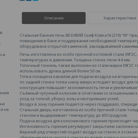
Описание
Характеристики
 в
Стальная банная печь
ВЕЗУВИЙ Скиф
Ковка16 (210) "М" пр
помещения в бане и поддержания необходимой температу
:
оборудована
открытой каменкой
, закладываемой камнями
Печь изготовлена из
особо прочной котловой стали 09Г2С,
и и
температурах и давлении. Толщина стенок печи 4-6 мм.
Топочный тоннель также выполнен из стали марки 09Г2С т
использовать
дрова длиной более 50 см.
Топка оснащена каналом для подачи воздуха на вторичны
по задней стенке топки снизу вверх и подаёт воздух для г
конструкция повышает
экономичность печи и увеличивает
ения
Съёмный чугунный колосник в сочетании со скошенными к
уход за топкой, уборку золы и несгоревших углей.
 не
Воздух в зону горения подаётся через поддувало, сперед
и не
Стальная дверь изготовлена из особо прочной стали тол
стеклом и выдерживает температуру до 650 градусов.
Подача воздуха для колосникового горения происходит че
Интенсивность горения регулируют закрытием заслонки на
Верхний ряд отверстий подаёт воздух на стекло и отсекае
обеспечивается
чистота стекла во время топки и отсутст