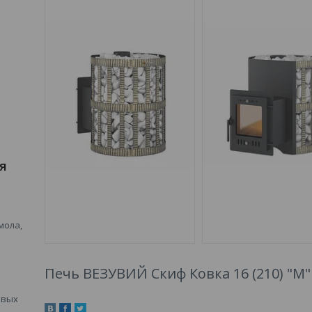
я
мола,
Печь ВЕЗУВИЙ Скиф Ковка 16 (210) "М"
овых