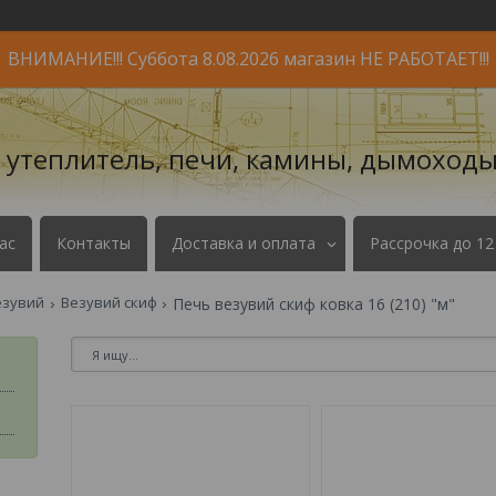
ВНИМАНИЕ!!! Суббота 8.08.2026 магазин НЕ РАБОТАЕТ!!!
- утеплитель, печи, камины, дымоходы
ас
Контакты
Доставка и оплата
Рассрочка до 12
езувий
Везувий скиф
Печь везувий скиф ковка 16 (210) "м"