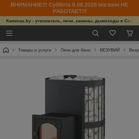
ВНИМАНИЕ!!! Суббота 8.08.2026 магазин НЕ
РАБОТАЕТ!!!
Kaminas.by - утеплитель, печи, камины, дымоходы в Солиг
Товары и услуги
Печи для бани
ВЕЗУВИЙ
Везу