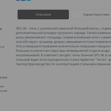
Описание
Характеристики
GFS-ЗК - печь с усиленной каменкой большей массы, с еди
 в
дополнительной укладки чугунного заряда. Теплосъемные 
разы увеличивают площадь соприкосновения огня с каменк
:
способствуют лучшему дожигу смешивая потоки пламени и
Эти усовершенствования значительно повышают мощнос
и и
большее количество пара при непрерывной подаче воды. 
незаливаемой. В комплект входит: печь банная GFS-ЗК в се
зольный ящик (конструкционная сталь) герметик "Титан" д
паспорт(руководство по эксплуатации) стальная кованная
ения
 не
и не