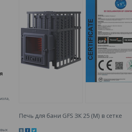
я
мола,
Печь для бани GFS ЗК 25 (М) в сетке
овых