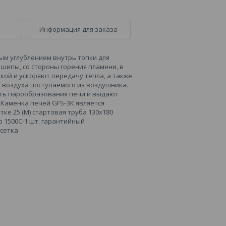
Информация для заказа
ным углублением внутрь топки для
шипы, со стороны горения пламени, в
ой и ускоряют передачу тепла, а также
 воздуха поступаемого из воздушника.
ть парообразования печи и выдают
Каменка печей GFS-ЗК является
тке 25 (М) стартовая труба 130х180
о 1500С-1 шт. гарантийный
 сетка