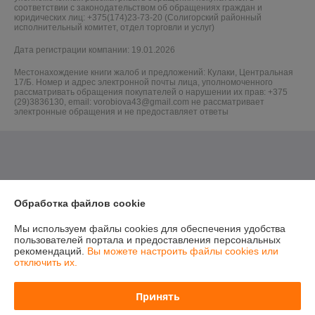
соответствии с законодательством об обращениях граждан и
юридических лиц: +375(174)23-73-20 (Солигорский районный
исполнительный комитет, отдел торговли и услуг)
Дата регистрации компании: 19.01.2026
Местонахождение книги жалоб и предложений: Кулаки, Центральная
17/Б. Номер и адрес электронной почты лица, уполномоченного
рассматривать обращения покупателей о нарушении их прав: +375
(29)3836130, email: vorobiova43@gmail.com не рассматривает
электронные обращения и не предоставляет ответы
Обработка файлов cookie
Мы используем файлы cookies для обеспечения удобства
пользователей портала и предоставления персональных
рекомендаций.
Вы можете настроить файлы cookies или
отключить их.
Принять