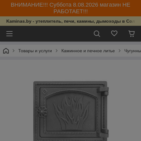
ВНИМАНИЕ!!! Суббота 8.08.2026 магазин НЕ
РАБОТАЕТ!!!
Kaminas.by - утеплитель, печи, камины, дымоходы в Солиг
Товары и услуги
Каминное и печное литье
Чугунны