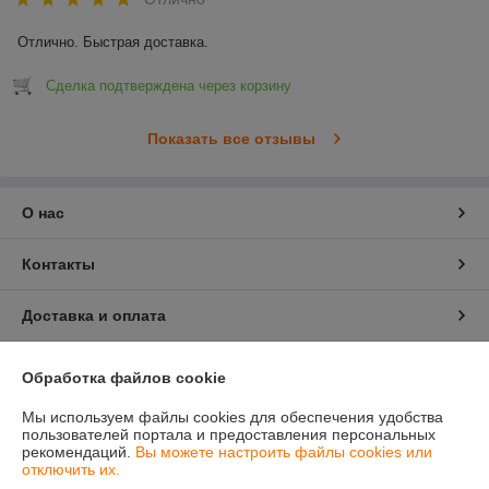
Отлично. Быстрая доставка.
Сделка подтверждена через корзину
Показать все отзывы
О нас
Контакты
Доставка и оплата
График работы
Обработка файлов cookie
Мы используем файлы cookies для обеспечения удобства
Полная версия сайта
пользователей портала и предоставления персональных
рекомендаций.
Вы можете настроить файлы cookies или
отключить их.
Политика обработки cookies