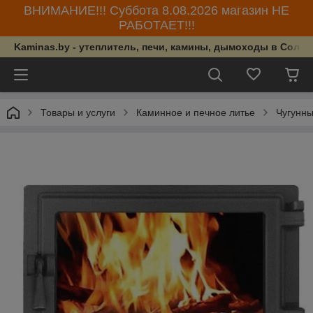
ВНИМАНИЕ!!! Суббота 8.08.2026 магазин НЕ
РАБОТАЕТ!!!
Kaminas.by - утеплитель, печи, камины, дымоходы в Солиг
Товары и услуги
Каминное и печное литье
Чугунны