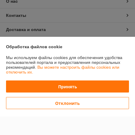
О нас
Контакты
Доставка и оплата
График работы
Обработка файлов cookie
Мы используем файлы cookies для обеспечения удобства
Полная версия сайта
пользователей портала и предоставления персональных
рекомендаций.
Вы можете настроить файлы cookies или
отключить их.
Политика обработки cookies
Принять
Сайт создан на платформе Deal.by
Отклонить
Информация для покупателя