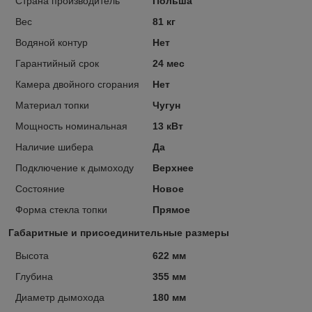
Страна производитель
Польша
Вес
81 кг
Водяной контур
Нет
Гарантийный срок
24 мес
Камера двойного сгорания
Нет
Материал топки
Чугун
Мощность номинальная
13 кВт
Наличие шибера
Да
Подключение к дымоходу
Верхнее
Состояние
Новое
Форма стекла топки
Прямое
Габаритные и присоединительные размеры
Высота
622 мм
Глубина
355 мм
Диаметр дымохода
180 мм