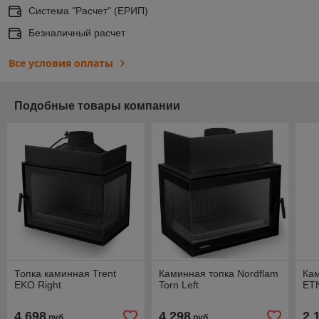
Система "Расчет" (ЕРИП)
Безналичный расчет
Все условия оплаты
Подобные товары компании
Топка каминная Trent
Каминная топка Nordflam
Кам
EKO Right
Torn Left
ET
4 698
4 298
2 
руб.
руб.