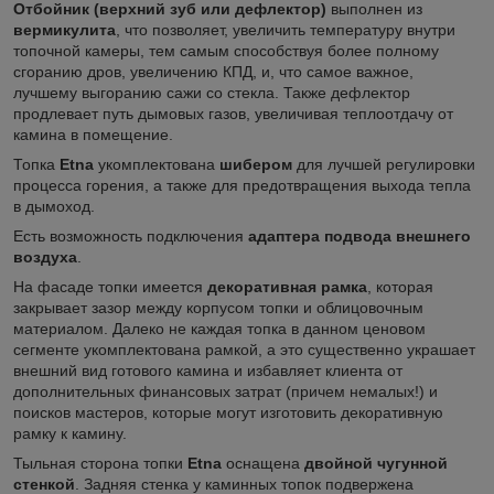
Отбойник (верхний зуб или дефлектор)
выполнен из
вермикулита
, что позволяет, увеличить температуру внутри
топочной камеры, тем самым способствуя более полному
сгоранию дров, увеличению КПД, и, что самое важное,
лучшему выгоранию сажи со стекла. Также дефлектор
продлевает путь дымовых газов, увеличивая теплоотдачу от
камина в помещение.
Топка
Etna
укомплектована
шибером
для лучшей регулировки
процесса горения, а также для предотвращения выхода тепла
в дымоход.
Есть возможность подключения
адаптера подвода внешнего
воздуха
.
На фасаде топки имеется
декоративная рамка
, которая
закрывает зазор между корпусом топки и облицовочным
материалом. Далеко не каждая топка в данном ценовом
сегменте укомплектована рамкой, а это существенно украшает
внешний вид готового камина и избавляет клиента от
дополнительных финансовых затрат (причем немалых!) и
поисков мастеров, которые могут изготовить декоративную
рамку к камину.
Тыльная сторона топки
Etna
оснащена
двойной чугунной
стенкой
. Задняя стенка у каминных топок подвержена