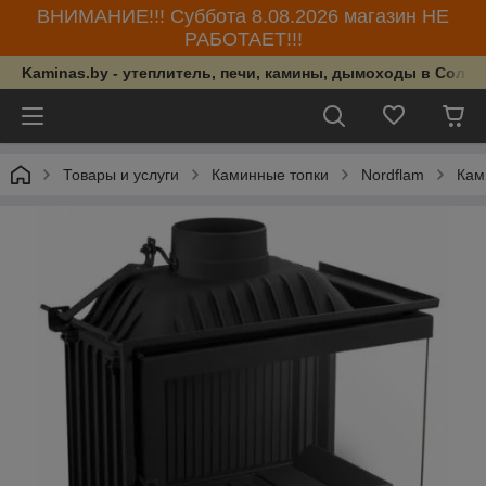
ВНИМАНИЕ!!! Суббота 8.08.2026 магазин НЕ
РАБОТАЕТ!!!
Kaminas.by - утеплитель, печи, камины, дымоходы в Солиг
Товары и услуги
Каминные топки
Nordflam
Кам